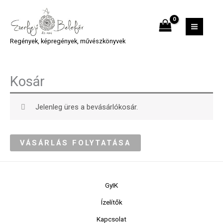
Skip
MAIN
to
MEN
content
Regények, képregények, művészkönyvek
Kosár
Jelenleg üres a bevásárlókosár.
VÁSÁRLÁS FOLYTATÁSA
GyIK
Ízelítők
Kapcsolat