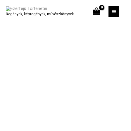
Skip
MAI
to
Regények, képregények, művészkönyvek
MEN
content