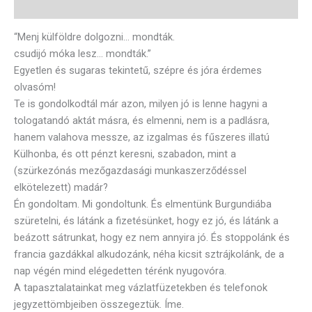
Vélemények (0)
“Menj külföldre dolgozni… mondták.
csudijó móka lesz… mondták.”
Egyetlen és sugaras tekintetű, szépre és jóra érdemes
olvasóm!
Te is gondolkodtál már azon, milyen jó is lenne hagyni a
tologatandó aktát másra, és elmenni, nem is a padlásra,
hanem valahova messze, az izgalmas és fűszeres illatú
Külhonba, és ott pénzt keresni, szabadon, mint a
(szürkezónás mezőgazdasági munkaszerződéssel
elkötelezett) madár?
Én gondoltam. Mi gondoltunk. És elmentünk Burgundiába
szüretelni, és látánk a fizetésünket, hogy ez jó, és látánk a
beázott sátrunkat, hogy ez nem annyira jó. És stoppolánk és
francia gazdákkal alkudozánk, néha kicsit sztrájkolánk, de a
nap végén mind elégedetten térénk nyugovóra.
A tapasztalatainkat meg vázlatfüzetekben és telefonok
jegyzettömbjeiben összegeztük. Íme.