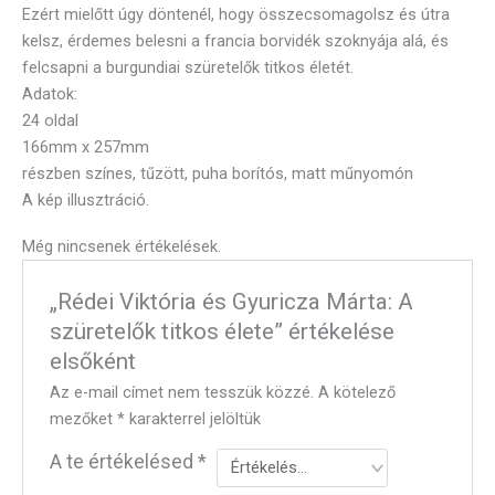
Ezért mielőtt úgy döntenél, hogy összecsomagolsz és útra
kelsz, érdemes belesni a francia borvidék szoknyája alá, és
felcsapni a burgundiai szüretelők titkos életét.
Adatok:
24 oldal
166mm x 257mm
részben színes, tűzött, puha borítós, matt műnyomón
A kép illusztráció.
Még nincsenek értékelések.
„Rédei Viktória és Gyuricza Márta: A
szüretelők titkos élete” értékelése
elsőként
Az e-mail címet nem tesszük közzé.
A kötelező
mezőket
*
karakterrel jelöltük
A te értékelésed
*