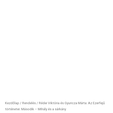
mennyiség
Kezdőlap
/
Rendelés
/ Rédei Viktória és Gyuricza Márta: Az Ezerfejű
történetei: Második – Mihály és a sárkány