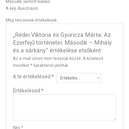
Második, javított kiadás.
A kép illusztráció.
Még nincsenek értékelések.
„Rédei Viktória és Gyuricza Márta: Az
Ezerfejű történetei: Második – Mihály
és a sárkány” értékelése elsőként
Az e-mail címet nem tesszük közzé.
A kötelező
mezőket
*
karakterrel jelöltük
A te értékelésed
*
Értékelésed
*
Név
*