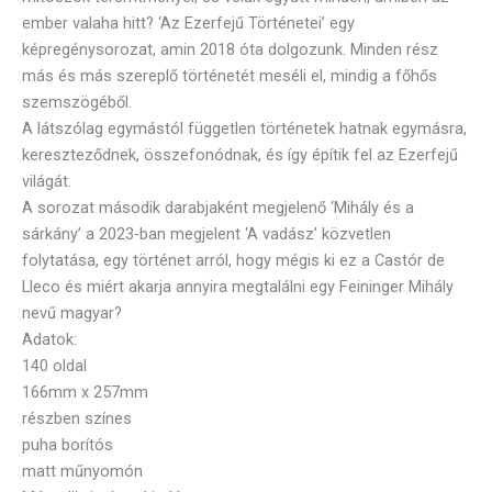
ember valaha hitt? ‘Az Ezerfejű Történetei’ egy
képregénysorozat, amin 2018 óta dolgozunk. Minden rész
más és más szereplő történetét meséli el, mindig a főhős
szemszögéből.
A látszólag egymástól független történetek hatnak egymásra,
kereszteződnek, összefonódnak, és így építik fel az Ezerfejű
világát.
A sorozat második darabjaként megjelenő ‘Mihály és a
sárkány’ a 2023-ban megjelent ‘A vadász’ közvetlen
folytatása, egy történet arról, hogy mégis ki ez a Castór de
Lleco és miért akarja annyira megtalálni egy Feininger Mihály
nevű magyar?
Adatok:
140 oldal
166mm x 257mm
részben színes
puha borítós
matt műnyomón