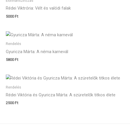
Előfinanszírozás
Rédei Viktrória: Vélt és valódi falak
5000
Ft
Rendelés
Gyuricza Márta: A néma karnevál
5800
Ft
Rendelés
Rédei Viktória és Gyuricza Márta: A szüretelők titkos élete
2500
Ft