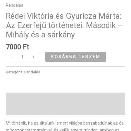
Rendelés
Rédei Viktória és Gyuricza Márta:
Az Ezerfejű történetei: Második –
Mihály és a sárkány
7000
Ft
KOSÁRBA TESZEM
-
+
Kategória:
Rendelés
Leírás
Vélemények (0)
Mi történik, ha az általunk ismert világba beszabadulnak az ősi
mítoszok teremtményei, és velük együtt minden, amiben az